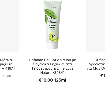
η Μάσκα
Oriflame Gel Καθαρισμού με
Orifl
ίζει τη
Οργανικά Εκχυλίσματα
Δροσιστι
n – 41674
Τεϊόδεντρου & Lime Love
για Ματ Όψ
Nature -34841
€
€
10,00
€
10,00
125ml