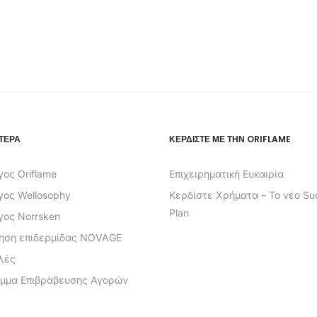
ΤΕΡΑ
ΚΕΡΔΊΣΤΕ ΜΕ ΤΗΝ ORIFLAME
ος Oriflame
Επιχειρηματική Ευκαιρία
γος Wellosophy
Κερδίστε Χρήματα – Το νέο Su
Plan
γος Norrsken
ίηση επιδερμίδας NOVAGE
λές
μμα Επιβράβευσης Αγορών