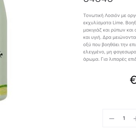
Τονωτική Λοσιόν με οργ
εκχυλίσματα Lime. Βοηθ
μακιγιάζ και ρύπων και
και υγιή. Δρα μειώνοντ
οξύ που βοηθάει την επ
ελεγμένο, μη φαγεσωρογ
άρωμα. Για λιπαρές επι
Oriflame
Τονωτική
Λοσιόν