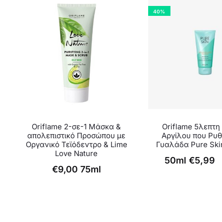
40%
Oriflame 2-σε-1 Μάσκα &
Oriflame 5λεπτ
απολεπιστικό Προσώπου με
Αργίλου που Ρυθμ
Οργανικό Τεϊόδεντρο & Lime
Γυαλάδα Pure Ski
Love Nature
Original
Η
50ml
€
5,99
€
9,00
75ml
τρέχουσα
price
τιμή
was:
είναι:
€10,00.
€5,99.