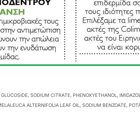
 GLUCOSIDE, SODIUM CITRATE, PHENOXYETHANOL, IMIDAZOLID
 MELALEUCA ALTERNIFOLIA LEAF OIL, SODIUM BENZOATE, PO