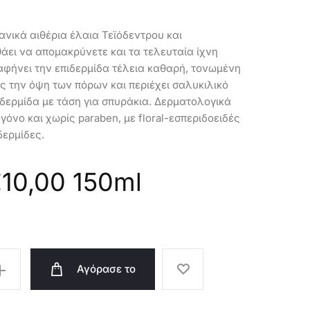
ΤΕΪΌΔΕΝΤΡΟ
34845
&
ανικά αιθέρια έλαια Τεϊόδεντρου και
LIME
άει να απομακρύνετε και τα τελευταία ίχνη
LOVE
 αφήνει την επιδερμίδα τέλεια καθαρή, τονωμένη
NATURE
ας την όψη των πόρων και περιέχει σαλυκιλικό
ιδερμίδα με τάση για σπυράκια. Δερματολογικά
όνο και χωρίς paraben, με floral-εσπεριδοειδές
δερμίδες.
€
10,00
150ml
Αγόρασε το