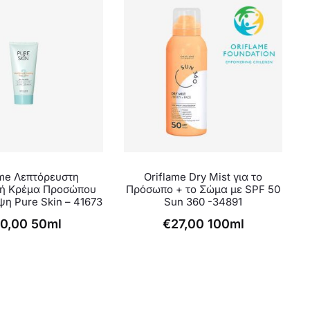
ame Λεπτόρευστη
Oriflame Dry Mist για το
κή Κρέμα Προσώπου
Πρόσωπο + το Σώμα με SPF 50
η Pure Skin – 41673
Sun 360 -34891
10,00
50ml
€
27,00
100ml