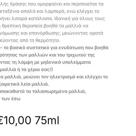
ΤΡΙΧΌΠΤΩΣΗ
ής δράσης που ομορφαίνει και περιποιείται τα
DUOLOGI
εταξένια απαλά και λαμπερά, ενώ ελέγχει το
-44967
ήνει λιπαρά κατάλοιπα. Ιδανική για όλους τους
 θρεπτική θεραπεία βοηθά τα μαλλιά να
υνάμωσης και επανόρθωσης, μειώνοντας ορατά
τεύοντας από τη θερμότητα.
– το βασικό συστατικό για ενυδάτωση που βοηθά
ρότητας των μαλλιών και του τριχωτού της
ντας τη λάμψη με μηδενικά υπολείμματα
μαλλιά ή τα χέρια σας!)
α μαλλιά, μειώνει τον ηλεκτρισμό και ελέγχει το
ξαιρετικά λεία μαλλιά.
αποκαθιστά τα ταλαιπωρημένα μαλλιά,
κ των έσω
€
10,00
75ml