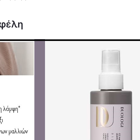
οφέλη