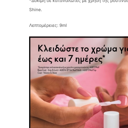
*Δοκιμή σε καταναλωτές με χρήση της ρουτίνας
Shine.
Λεπτομέρειες: 9ml