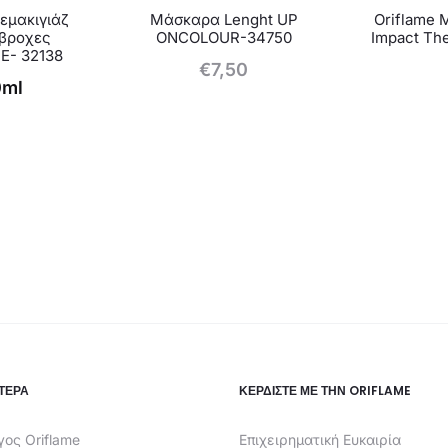
εμακιγιάζ
Μάσκαρα Lenght UP
Oriflame 
άβροχες
ONCOLOUR-34750
Impact T
E- 32138
€
7,50
0ml
ΤΕΡΑ
ΚΕΡΔΊΣΤΕ ΜΕ ΤΗΝ ORIFLAME
ος Oriflame
Επιχειρηματική Ευκαιρία