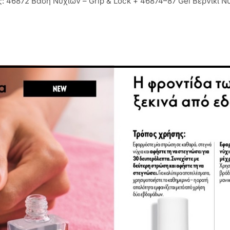
: 46872 Βάση Νυχιών – Grip & Lock + 46874–87 Gel Βερνίκι Ν