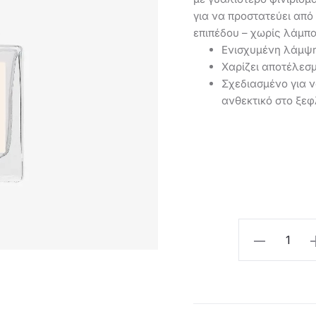
για να προστατεύει από
επιπέδου – χωρίς λάμπα
Ενισχυμένη λάμψη 
Χαρίζει αποτέλεσμ
Σχεδιασμένο για 
ανθεκτικό στο ξε
O
τρέχουσ
Oriflame
τι
Top
Coat
Νυχιών
είνα
-