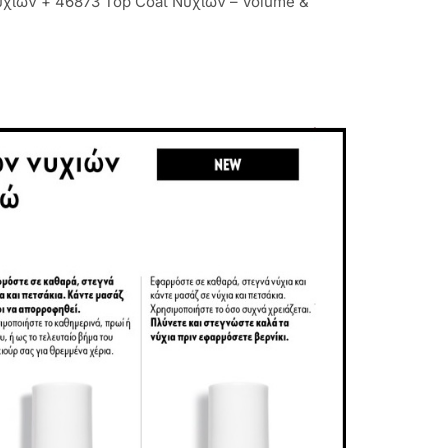
υχιών + 46873 Top Coat Νυχιών – Volume &