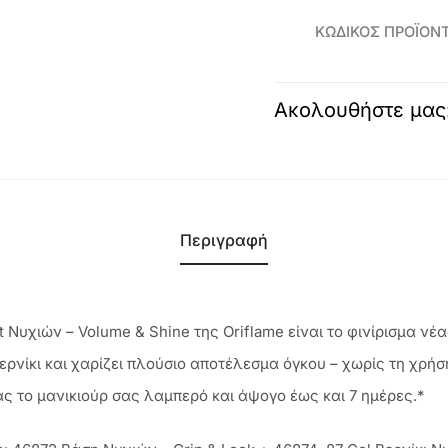
Όγκος
ΚΩΔΙΚΌΣ ΠΡΟΪΌΝ
€5,9
&
Λάμψη
Ακολουθήστε μας
-
46873
ποσότητα
Περιγραφή
 Νυχιών – Volume & Shine της Oriflame είναι το φινίρισμα νέα
βερνίκι και χαρίζει πλούσιο αποτέλεσμα όγκου – χωρίς τη χρή
ας το μανικιούρ σας λαμπερό και άψογο έως και 7 ημέρες.*