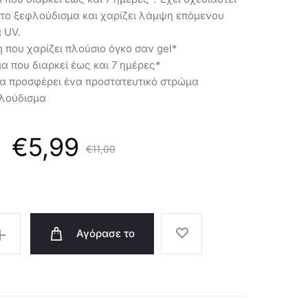
46872
 το ξεφλούδισμα και χαρίζει λάμψη επόμενου
 UV.
που χαρίζει πλούσιο όγκο σαν gel*
α που διαρκεί έως και 7 ημέρες*
να προσφέρει ένα προστατευτικό στρώμα
φλούδισμα
riginal
Η
€
5,99
€
11,00
α
price
Αγόρασε το
μή
was:
ι:
€11,00.