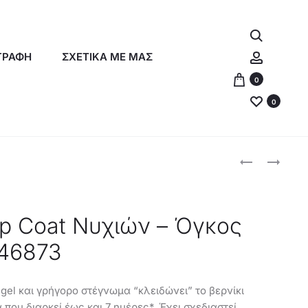
Αναζήτη
Λογαρια
ΓΡΑΦΗ
ΣΧΕΤΙΚΑ ΜΕ ΜΑΣ
0
0
Produc
ORIFLAME
ORIFLAME
ΒΆΣΗ
ΣΕΤ
naviga
ΝΥΧΙΏΝ
CONFIDENCE
–
–
op Coat Νυχιών – Όγκος
ΣΤΑΘΕΡΟΠΟΊ
42968+4710
 46873
&
ΚΛΕΊΔΩΜΑ
ΧΡΏΜΑΤΟΣ
 gel και γρήγορο στέγνωμα “κλειδώνει” το βερνίκι
–
 που διαρκεί έως και 7 ημέρες*. Έχει σχεδιαστεί