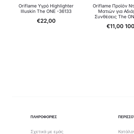
Oriflame Υγρό Highlighter
Oriflame Προϊόν Ντ
Illuskin The ONE -36133
Ματιών για Αδι
Συνθέσεις The ON
€
22,00
€
11,00
10
ΠΛΗΡΟΦΟΡΙΕΣ
ΠΕΡΙΣΣΟ
Σχετικά με εμάς
Κατάλογ