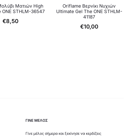
Μολύβι Ματιών High
Oriflame Βερνίκι Νυχιών
το
το
he ONE STHLM-36547
Ultimate Gel The ONE STHLM-
41187
προϊόν
προϊόν
€
8,50
€
10,00
έχει
έχει
πολλαπλές
πολλαπλές
παραλλαγές.
παραλλαγές.
Οι
Οι
επιλογές
επιλογές
μπορούν
μπορούν
να
να
επιλεγούν
επιλεγούν
στη
στη
σελίδα
σελίδα
ΓΙΝΕ ΜΕΛΟΣ
του
του
Γίνε μέλος σήμερα και ξεκίνησε να κερδίζεις
προϊόντος
προϊόντος