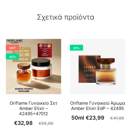
Σχετικά προϊόντα
HOT
41%
40%
Oriflame Γυναικείο Σετ
Oriflame Γυναικείο Άρωμα
Amber Elixir –
Amber Elixir EdP – 42495
42495+47012
Η
Original
50ml
€
23,99
€
41,00
Η
Original
€
32,98
€
55,00
τρέχουσα
price