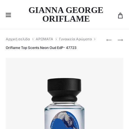
GIANNA GEORGE
ORIFLAME
Produ
ORIFLAME
TROPIC
Αρχική σελίδα
ΑΡΩΜΑΤΑ
Γυναικεία Αρώματα
TOP
THUNDER
navig
Oriflame Top Scents Neon Oud EdP- 47723
SCENTS
EAU
ROSE
DE
MODE
PARFUM
EDP-
-47726
47722