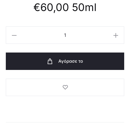
€
60,00
50ml
Oriflame
Top
Scents
Neon
Αγόρασε το
Oud
EdP-
47723
ποσότητα