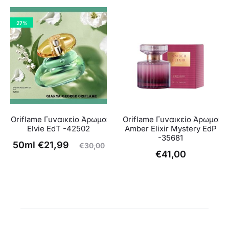
χουσα
price
τιμή
was:
τιμή
was:
είναι:
€41,00.
27%
είναι:
€55,00.
€23,99.
32,98.
Oriflame Γυναικείο Άρωμα
Oriflame Γυναικείο Άρωμα
Elvie EdT -42502
Amber Elixir Mystery EdP
-35681
Η
Original
50ml
€
21,99
€
30,00
€
41,00
ρέχουσα
price
τιμή
was:
είναι:
€30,00.
€21,99.