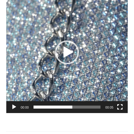
Αναπαραγωγής
Βίντεο
00:00
00:05