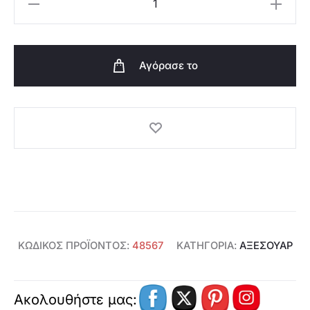
Τσάντα
Magical
Midnights
Αγόρασε το
-
48567
ποσότητα
ΚΩΔΙΚΌΣ ΠΡΟΪΌΝΤΟΣ:
48567
ΚΑΤΗΓΟΡΊΑ:
ΑΞΕΣΟΥΑΡ
Ακολουθήστε μας: