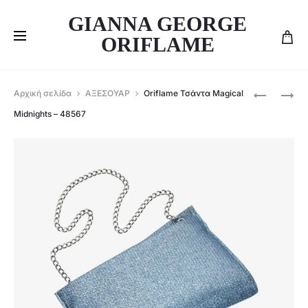
GIANNA GEORGE
ORIFLAME
Produ
ORIFLAME
ORIFLAME
Αρχική σελίδα
ΑΞΕΣΟΥΑΡ
Oriflame Τσάντα Magical
ΡΟΛΌΙ
ΜΙΚΡΌ
navig
Midnights – 48567
MAGICAL
ΕΟΡΤΑΣΤΙ
MIDNIGH
ΚΟΥΤΊ
–
–
48570
48977