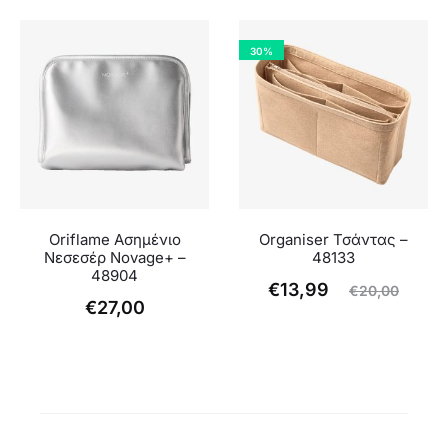
30%
Oriflame Ασημένιο
Organiser Τσάντας –
Νεσεσέρ Novage+ –
48133
48904
Η
Original
€
13,99
€
20,00
€
27,00
τρέχουσα
price
τιμή
was:
είναι:
€20,00.
€13,99.