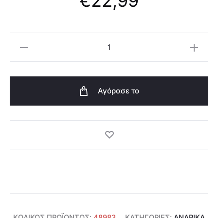
€
22,99
Oriflame
Τσάντα
Οργάνωσης
Καλωδίων
Αγόρασε το
-
48983
ποσότητα
ΚΩΔΙΚΌΣ ΠΡΟΪΌΝΤΟΣ:
48983
ΚΑΤΗΓΟΡΊΕΣ:
ΑΝΔΡΙΚΆ