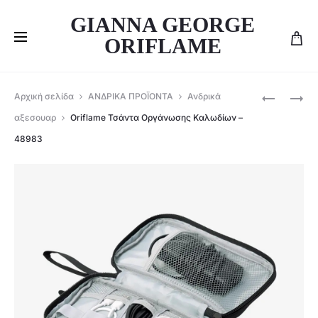
GIANNA GEORGE
ORIFLAME
Produ
ORIFLAME
ORIFLAME
Αρχική σελίδα
ΑΝΔΡΙΚΑ ΠΡΟΪΟΝΤΑ
Ανδρικά
ΑΝΔΡΙΚΌ
ΣΕΤ
navig
αξεσουαρ
Oriflame Τσάντα Οργάνωσης Καλωδίων –
ΣΕΤ
NORTH
48983
BE
FOR
THE
MEN
LEGEND
BY
–
GIORDANI
48085
GOLD
–
47270+47