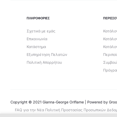
στη
σελίδα
ΠΛΗΡΟΦΟΡΙΕΣ
ΠΕΡΙΣΣΟ
του
Σχετικά με εμάς
Κατάλογ
προϊόντ
Επικοινωνία
Κατάλο
Κατάστημα
Κατάλο
Εξυπηρέτηση Πελατών
Περιπο
Πολιτική Απορρήτου
Συμβου
Πρόγρα
Copyright © 2021 Gianna-George Oriflame | Powered by
Groo
FAQ για την Νέα Πολιτική Προστασίας Προσωπικών Δεδο