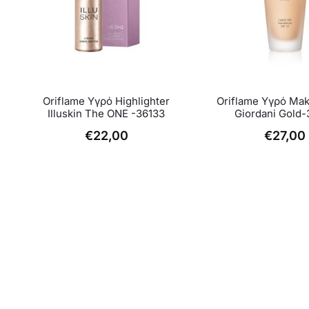
Αυτό
Oriflame Υγρό Highlighter
Oriflame Υγρό Mak
το
Illuskin The ONE -36133
Giordani Gold-
προϊόν
€
22,00
€
27,00
έχει
πολλαπ
παραλλα
Οι
επιλογέ
μπορούν
να
επιλεγο