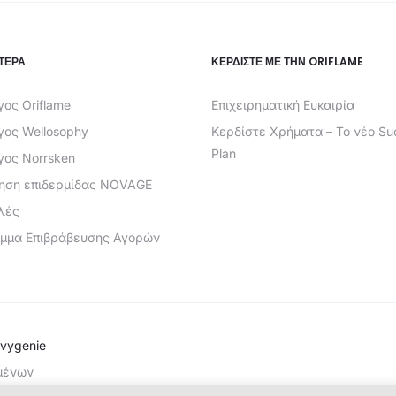
ΤΕΡΑ
ΚΕΡΔΊΣΤΕ ΜΕ ΤΗΝ ORIFLAME
ος Oriflame
Επιχειρηματική Ευκαιρία
ος
γος Wellosophy
Κερδίστε Χρήματα – Το νέο Su
Plan
γος Norrsken
ίηση επιδερμίδας NOVAGE
λές
μμα Επιβράβευσης Αγορών
vygenie
μένων