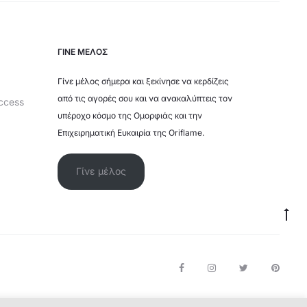
στη
σελίδα
ΓΙΝΕ ΜΕΛΟΣ
του
Γίνε μέλος σήμερα και ξεκίνησε να κερδίζεις
προϊόντος
από τις αγορές σου και να ανακαλύπτεις τον
ccess
υπέροχο κόσμο της Ομορφιάς και την
Επιχειρηματική Ευκαιρία της Oriflame.
Γίνε μέλος
Επ
πά
F
I
T
P
a
n
w
i
c
s
i
n
e
t
t
t
b
a
t
e