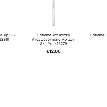
e-up Silk
Oriflame Απλικατέρ
Oriflame 
32919
Αναζωογόνησης Ματιών
SkinPro -45279
€
12,00
λές
γές.
ς
ύν