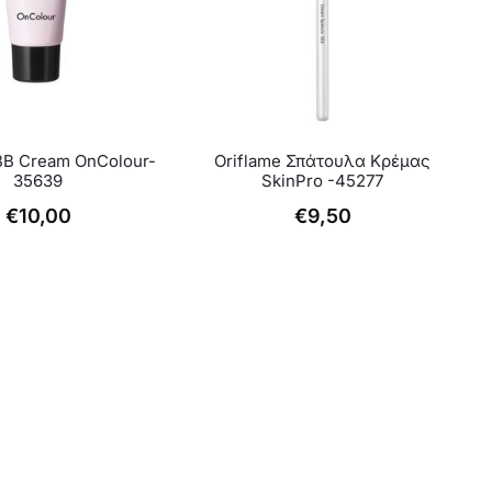
Αυτό
ΒΒ Cream OnColour-
Oriflame Σπάτουλα Κρέμας
το
35639
SkinPro -45277
προϊόν
€
10,00
€
9,50
έχει
πολλαπλές
παραλλαγές.
Οι
επιλογές
μπορούν
να
επιλεγούν