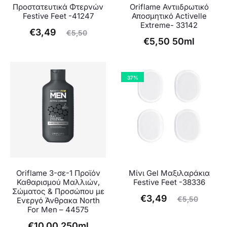
Προστατευτικά Φτερνών
Oriflame Αντιιδρωτικό
Festive Feet -41247
Αποσμητικό Activelle
Extreme- 33142
Original
Η
€
3,49
€
5,50
€
5,50
50ml
έχουσα
price
τιμή
was:
είναι:
€5,50.
37%
€3,49.
Oriflame 3-σε-1 Προϊόν
Μίνι Gel Μαξιλαράκια
Καθαρισμού Μαλλιών,
Festive Feet -38336
Σώματος & Προσώπου με
Original
Η
€
3,49
€
5,50
Ενεργό Άνθρακα North
For Men – 44575
τρέχουσα
price
€
10,00
250ml