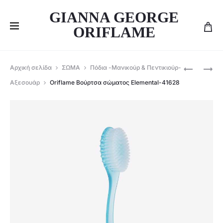
GIANNA GEORGE
ORIFLAME
Produ
ORIFLAME
ORIFLAME
Αρχική σελίδα
ΣΩΜΑ
Πόδια -Μανικούρ & Πεντικιούρ-
ΓΥΝΑΙΚΕΊ
KΡΈΜΑ
navig
Αξεσουάρ
Oriflame Βούρτσα σώματος Elemental-41628
ΣΕΤ
ΧΕΡΙΏΝ
VOLARE-
DREAM
42514+42
–
46219