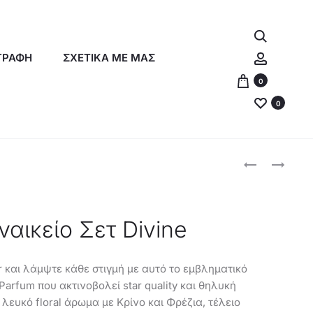
Αναζήτη
Λογαρια
ΓΡΑΦΗ
ΣΧΕΤΙΚΑ ΜΕ ΜΑΣ
0
0
Produc
ORIFLAME
ORIFLAME
KΡΈΜΑ
ΣΕΤ
naviga
ΧΕΡΙΏΝ
ΜΑΚΙΓΙΆΖ
DREAM
&
ναικείο Σετ Divine
–
ΆΡΩΜΑ
46219
LOVE
POTION
r και λάμψτε κάθε στιγμή με αυτό το εμβληματικό
SENSUAL
 Parfum που ακτινοβολεί star quality και θηλυκή
RUBY
λευκό floral άρωμα με Κρίνο και Φρέζια, τέλειο