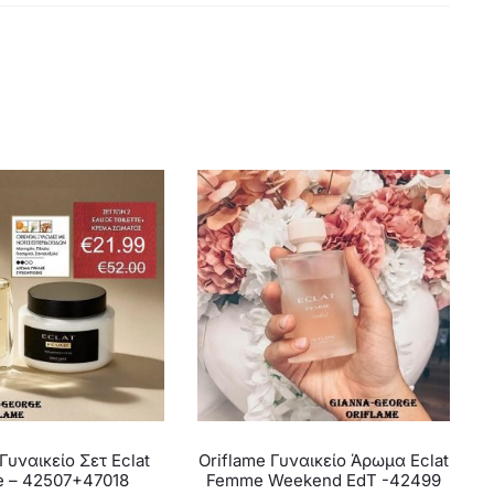
Γυναικείο Σετ Eclat
Oriflame Γυναικείο Άρωμα Eclat
 – 42507+47018
Femme Weekend EdT -42499