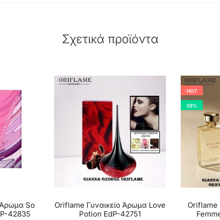
Σχετικά προϊόντα
HOT
58%
ο Άρωμα So
Oriflame Γυναικείο Άρωμα Love
Oriflame 
dP-42835
Potion EdP-42751
Femme