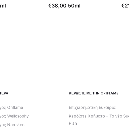
Η
Ori
ml
€
38,00
50ml
€
2
τρέχουσα
τιμή
είναι:
€52
€21,99.
ΤΕΡΑ
ΚΕΡΔΊΣΤΕ ΜΕ ΤΗΝ ORIFLAME
ος Oriflame
Επιχειρηματική Ευκαιρία
γος Wellosophy
Κερδίστε Χρήματα – Το νέο Su
Plan
γος Norrsken