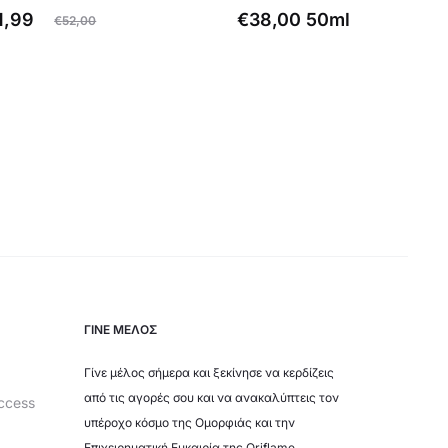
ginal
1,99
€
38,00
50ml
€
52,00
price
was:
,00.
ΓΙΝΕ ΜΕΛΟΣ
Γίνε μέλος σήμερα και ξεκίνησε να κερδίζεις
από τις αγορές σου και να ανακαλύπτεις τον
ccess
υπέροχο κόσμο της Ομορφιάς και την
Επιχειρηματική Ευκαιρία της Oriflame.