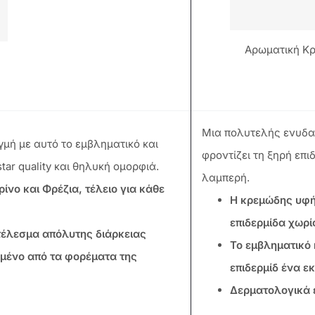
Αρωματική Κρ
Μια πολυτελής ενυδα
ιγμή με αυτό το εμβληματικό και
φροντίζει τη ξηρή επι
tar quality και θηλυκή ομορφιά.
λαμπερή.
ίνο και Φρέζια, τέλειο για κάθε
Η κρεμώδης υφή
επιδερμίδα χωρί
τέλεσμα απόλυτης διάρκειας
Το εμβληματικό 
μένο από τα φορέματα της
επιδερμίδ ένα ε
Δερματολογικά 