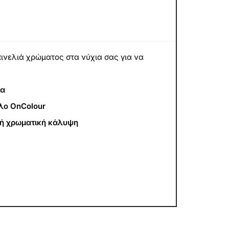
πινελιά χρώματος στα νύχια σας για να
μα
λο OnColour
λή χρωματική κάλυψη