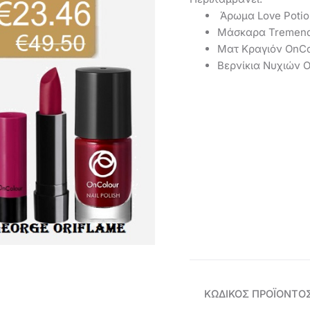
Άρωμα Love Potio
Μάσκαρα Tremend
Mατ Κραγιόν OnCo
Βερνίκια Νυχιών
ΚΩΔΙΚΌΣ ΠΡΟΪΌΝΤΟ