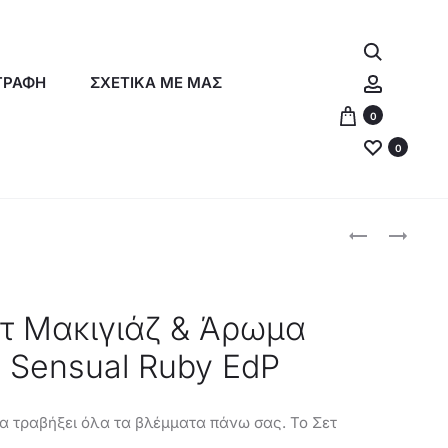
Αναζήτη
Λογαρια
ΓΡΑΦΗ
ΣΧΕΤΙΚΑ ΜΕ ΜΑΣ
0
0
Produc
ORIFLAME
ORIFLAME
ΓΥΝΑΙΚΕΊΟ
ΣΕΤ
naviga
ΣΕΤ
ΜΕ
DIVINE
VOLARE
ετ Μακιγιάζ & Άρωμα
EDT,
n Sensual Ruby EdP
ΚΡΈΜΑ
ΧΕΡΙΏΝ
&
α τραβήξει όλα τα βλέμματα πάνω σας. Το Σετ
LIP