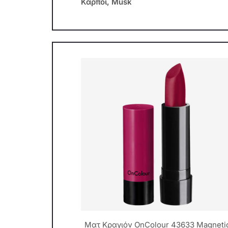
Καρποί, Musk
Mατ Κραγιόν OnColour 43633 Magneti