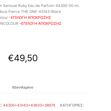
SPA
n Sensual Ruby Eau de Parfum-44300-50 ml.
-146771
ous Fierce THE ONE-43143-Black
lour –
ΕΠΙΛΟΓΗ ΑΠΟΧΡΩΣΗΣ
 ONCOLOUR –
ΕΠΙΛΟΓΗ ΑΠΟΧΡΩΣΗΣ
€
49,50
Εξαντλημένο
Σ:
44300+43143+43633+38974
ΚΑΤΗΓΟΡΊΕΣ: