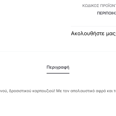
Simple
ΚΩΔΙΚΌΣ ΠΡΟΪΌΝ
€3,4
Joys
ΠΕΡΙΠΟΊΗ
Love
Nature
-
Ακολουθήστε μας
46986
ποσότητα
Περιγραφή
νού, δροσιστικού καρπουζιού! Με τον απολαυστικό αφρό και 