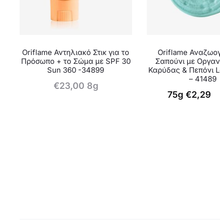
Oriflame Αντηλιακό Στικ για το
Oriflame Αναζωο
Πρόσωπο + το Σώμα με SPF 30
Σαπούνι με Οργαν
Sun 360 -34899
Καρύδας & Πεπόνι L
– 41489
€
23,00
8g
Original
Η
75g
€
2,29
τρέχουσα
price
τιμή
was:
είναι:
€4,50.
€2,29.