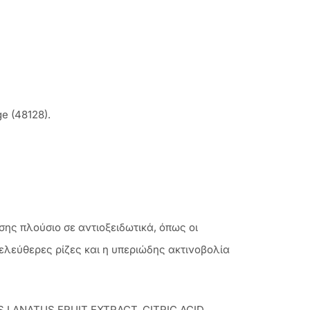
e (48128).
σης πλούσιο σε αντιοξειδωτικά, όπως οι
 ελεύθερες ρίζες και η υπεριώδης ακτινοβολία
LANATUS FRUIT EXTRACT, CITRIC ACID,