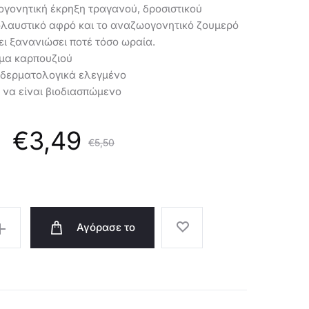
ογονητική έκρηξη τραγανού, δροσιστικού
ολαυστικό αφρό και το αναζωογονητικό ζουμερό
ει ξανανιώσει ποτέ τόσο ωραία.
σμα καρπουζιού
 δερματολογικά ελεγμένο
 να είναι βιοδιασπώμενο
Original
Η
€
3,49
€
5,50
α
price
Αγόρασε το
μή
was:
ι:
€5,50.