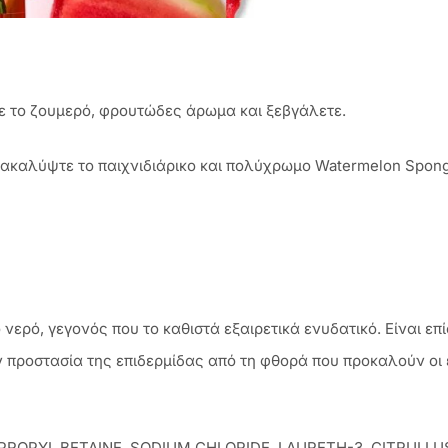
ε το ζουμερό, φρουτώδες άρωμα και ξεβγάλετε.
νακαλύψτε το παιχνιδιάρικο και πολύχρωμο Watermelon Spong
νερό, γεγονός που το καθιστά εξαιρετικά ενυδατικό. Είναι επί
ην προστασία της επιδερμίδας από τη φθορά που προκαλούν οι
OPYL BETAINE, SODIUM CHLORIDE, LAURETH-3, CITRULLUS 