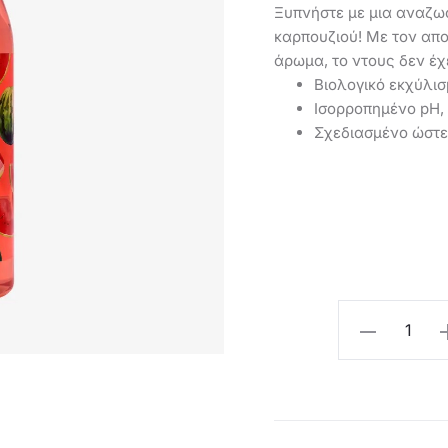
Ξυπνήστε με μια αναζω
καρπουζιού! Με τον απ
άρωμα, το ντους δεν έχ
Βιολογικό εκχύλι
Ισορροπημένο pH,
Σχεδιασμένο ώστε
τρέχουσ
Oriflame
τι
Αφροντούς
με
Βιολογικό
είνα
Καρπούζι