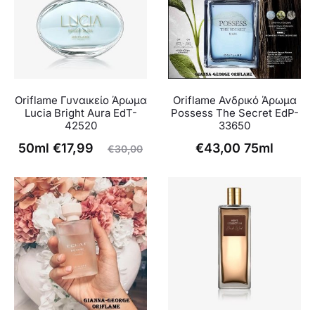
Oriflame Γυναικείο Άρωμα
Oriflame Ανδρικό Άρωμα
Lucia Bright Aura EdT-
Possess The Secret EdP-
42520
33650
Η
Original
50ml
€
17,99
€
43,00
75ml
€
30,00
ρέχουσα
price
τιμή
was:
είναι:
€30,00.
€17,99.