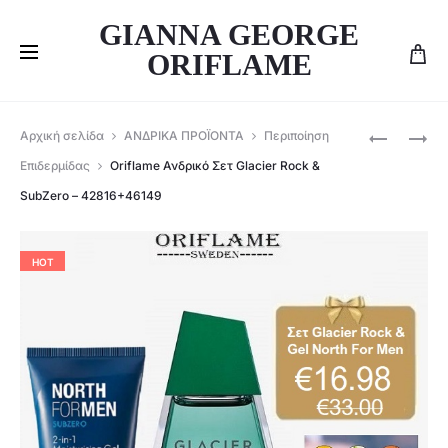
GIANNA GEORGE
ORIFLAME
Produ
ΣΕΤ
ORIFLAME
Αρχική σελίδα
ΑΝΔΡΙΚΑ ΠΡΟΪΟΝΤΑ
Περιποίηση
ΓΙΑ
ΣΕΤ
navig
Επιδερμίδας
Oriflame Ανδρικό Σετ Glacier Rock &
ΠΑΙΔΙΆ
ΓΥΝΑΙΚΕΊ
SubZero – 42816+46149
LOVE
DIVINE
NATURE
ΆΡΩΜΑ
CHEERFU
&
HOT
APPLE
ROLL-
–
ON
40804+4
-38497+4