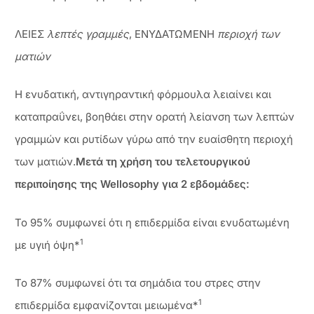
ΛΕΙΕΣ
λεπτές γραμμές
, ΕΝΥΔΑΤΩΜΕΝΗ
περιοχή των
ματιών
Η ενυδατική, αντιγηραντική φόρμουλα λειαίνει και
καταπραΰνει, βοηθάει στην ορατή λείανση των λεπτών
γραμμών και ρυτίδων γύρω από την ευαίσθητη περιοχή
των ματιών.
Μετά τη χρήση του τελετουργικού
περιποίησης της Wellosophy για 2 εβδομάδες:
Το 95% συμφωνεί ότι η επιδερμίδα είναι ενυδατωμένη
1
με υγιή όψη*
Το 87% συμφωνεί ότι τα σημάδια του στρες στην
1
επιδερμίδα εμφανίζονται μειωμένα*