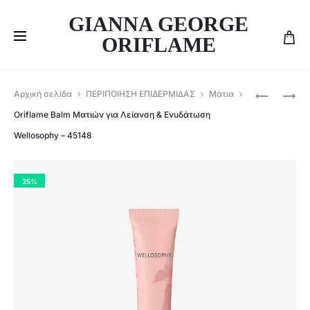
GIANNA GEORGE
ORIFLAME
Produ
ORIFLAME
ORIFLAME
Αρχική σελίδα
ΠΕΡΙΠΟΙΗΣΗ ΕΠΙΔΕΡΜΙΔΑΣ
Μάτια
ΚΡΈΜΑ
ΒΡΑΔΙΝΌ
navig
Oriflame Balm Ματιών για Λείανση & Ενυδάτωση
ΠΡΟΣΏΠ
ΕΛΙΞΊΡΙΟ
Wellosophy – 45148
ΓΙΑ
ΠΡΟΣΏΠ
ΓΕΜΆΤΗ
ΓΙΑ
ΌΨΗ
ΧΑΛΆΡΩ
25%
&
&
ΕΞΙΣΟΡΡ
ΑΝΑΖΩΟΓ
WELLOSO
WELLOSO
–
–
45138
45289