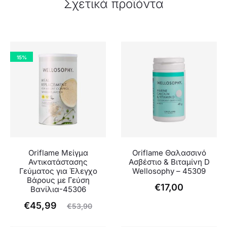
Σχετικά προϊόντα
15%
Oriflame Μείγμα
Oriflame Θαλασσινό
Αντικατάστασης
Ασβέστιο & Βιταμίνη D
Γεύματος για Έλεγχο
Wellosophy – 45309
Βάρους με Γεύση
€
17,00
Βανίλια-45306
Η
Original
€
45,99
€
53,90
χουσα
price