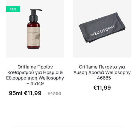
τιμή
was:
29%
είναι:
€53,90.
45,99.
Oriflame Προϊόν
Oriflame Πετσέτα για
Καθαρισμού για Ηρεμία &
Άμεση Δροσιά Wellosophy
Εξισορρόπηση Wellosophy
– 46685
– 45149
€
11,99
Η
Original
95ml
€
11,99
€
17,00
τρέχουσα
price
τιμή
was:
είναι:
€17,00.
€11,99.