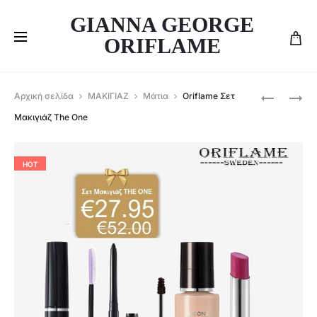
GIANNA GEORGE
ORIFLAME
Produ
ORIFLAME
ORIFLAME
Αρχική σελίδα
ΜΑΚΙΓΙΑΖ
Μάτια
Oriflame Σετ
ΣΕΤ
ΜΙΚΤΉ
navig
Μακιγιάζ The One
ΜΑΚΙΓΙΆΖ
ΡΟΥΤΊΝΑ
GIORDANI
ΦΩΤΕΙΝΌ
GOLD-
NOVAGE+
HOT
41107+42