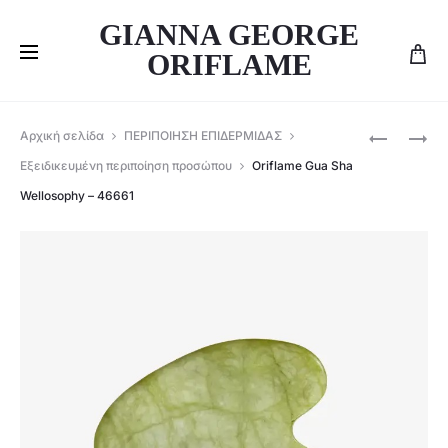
GIANNA GEORGE
ORIFLAME
Produ
ORIFLAME
ORIFLAME
Αρχική σελίδα
ΠΕΡΙΠΟΙΗΣΗ ΕΠΙΔΕΡΜΙΔΑΣ
NUTRICO
ΚΥΛΙΝΔΡΙ
navig
Εξειδικευμένη περιποίηση προσώπου
Oriflame Gua Sha
ΓΙΑ
ΕΡΓΑΛΕΊΟ
Wellosophy – 46661
ΤΗΝ
ΠΡΟΣΏΠ
ΕΠΙΔΕΡΜΊ
WELLOSO
ΤΑ
–
ΜΑΛΛΙΆ
47434
&
ΤΑ
ΝΎΧΙΑ
WELLOSO
–
45273