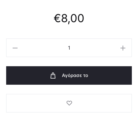
€
8,00
Oriflame
Gua
Sha
Wellosophy
Αγόρασε το
-
46661
ποσότητα