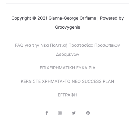
Copyright © 2021 Gianna-George Oriflame | Powered by
Groovygenie
FAQ για την Νέα Πολιτική Προστασίας Προσωπικών
Δεδομένων
ΕΠΙΧΕΙΡΗΜΑΤΙΚΗ ΕΥΚΑΙΡΙΑ
ΚΕΡΔΙΣΤΕ ΧΡΗΜΑΤΑ-ΤΟ ΝΕΟ SUCCESS PLAN
ΕΓΓΡΑΦΗ
F
I
T
P
a
n
w
i
c
s
i
n
e
t
t
t
b
a
t
e
o
g
e
r