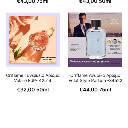
€
43,00
75ml
€
43,00
50ml
Oriflame Γυναικείο Άρωμα
Oriflame Ανδρικό Άρωμα
Volare EdP- 42514
Eclat Style Parfum -34522
€
32,00
50ml
€
44,00
75ml