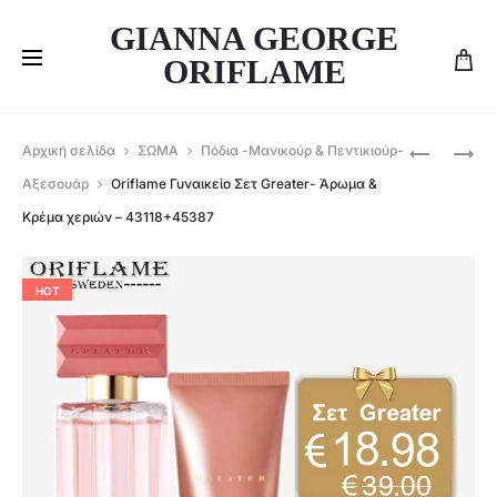
GIANNA GEORGE
ORIFLAME
Produ
ΑΝΤΙΙΔΡΩ
ORIFLAME
Αρχική σελίδα
ΣΩΜΑ
Πόδια -Μανικούρ & Πεντικιούρ-
ΑΠΟΣΜΗΤ
ΑΝΔΡΙΚΌ
navig
Αξεσουάρ
Oriflame Γυναικείο Σετ Greater- Άρωμα &
ROLL-
ΣΕΤ
Κρέμα χεριών – 43118+45387
ON
GREATER-
ECLAT
ΆΡΩΜΑ
FEMME
&
HOT
WEEKEND
ROLL-
–
ON-
44991
38552+4