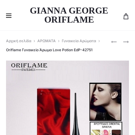
GIANNA GEORGE
ORIFLAME
Produ
ORIFLAME
ORIFLAME
Αρχική σελίδα
ΑΡΩΜΑΤΑ
Γυναικεία Αρώματα
ΓΥΝΑΙΚΕΊ
ΑΝΔΡΙΚΌ
navig
Oriflame Γυναικείο Άρωμα Love Potion EdP-42751
ΆΡΩΜΑ
ΆΡΩΜΑ
ECLAT
BE
MADEMOI
THE
EDT-
LEGEND
46217
EDT-
30468