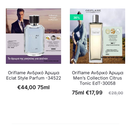
36%
Oriflame Ανδρικό Άρωμα
Oriflame Ανδρικό Άρωμα
Eclat Style Parfum -34522
Men’s Collection Citrus
Tonic EdT-30058
€
44,00
75ml
Η
Original
75ml
€
17,99
€
28,00
τρέχουσα
price
τιμή
was:
είναι:
€28,00.
€17,99.