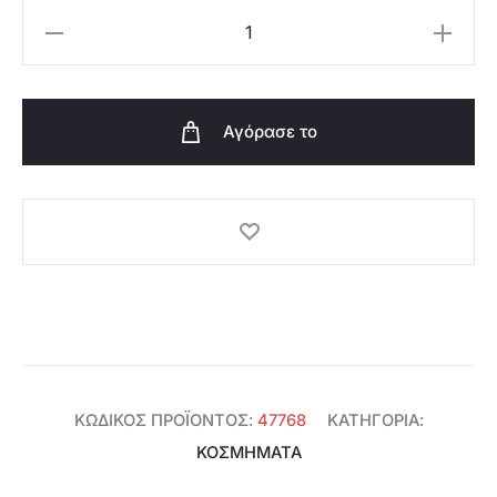
Oriflame
Σετ
Κοσμημάτων
Girl
Αγόρασε το
Power
Eternity
-
47768
ποσότητα
ΚΩΔΙΚΌΣ ΠΡΟΪΌΝΤΟΣ:
47768
ΚΑΤΗΓΟΡΊΑ:
ΚΟΣΜΗΜΑΤΑ