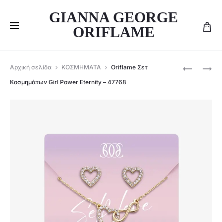
GIANNA GEORGE
ORIFLAME
Produ
ORIFLAME
ORIFLAME
Αρχική σελίδα
ΚΟΣΜΗΜΑΤΑ
Oriflame Σετ
ΣΕΤ
ΣΚΟΥΛΑΡΊ
navig
Κοσμημάτων Girl Power Eternity – 47768
3
ΚΑΡΔΙΆ
ΖΕΥΓΑΡΙΏ
GIRL
ΣΚΟΥΛΑΡΙ
POWER
GIRL
–
POWER
47770
-47767