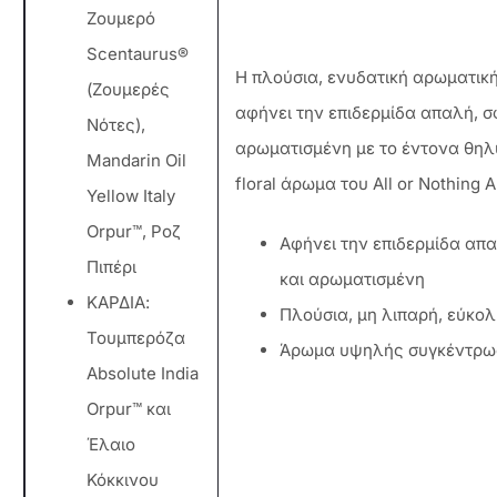
Ζουμερό
Scentaurus®
Η πλούσια, ενυδατική αρωματικ
(Ζουμερές
αφήνει την επιδερμίδα απαλή, σ
Νότες),
αρωματισμένη με το έντονα θηλ
Mandarin Oil
floral άρωμα του All or Nothing 
Yellow Italy
Orpur™, Ροζ
Αφήνει την επιδερμίδα απ
Πιπέρι
και αρωματισμένη
ΚΑΡΔΙΑ:
Πλούσια, μη λιπαρή, εύκο
Τουμπερόζα
Άρωμα υψηλής συγκέντρω
Absolute India
Orpur™ και
Έλαιο
Κόκκινου