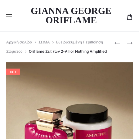
GIANNA GEORGE
ORIFLAME
Produ
ORIFLAME
ORIFLAME
Αρχική σελίδα
ΣΩΜΑ
Εξειδικευμένη Περιποίηση
ΣΕΤ
ΣΕΤ
navig
Σώματος
Oriflame Σετ των 2-All or Nothing Amplified
DIVINE
ΤΩΝ
DARK
3
VELVET
SPRING
HOT
&
SONG
ΜΑΎΡΟ
-156656
EYELINER
-154894