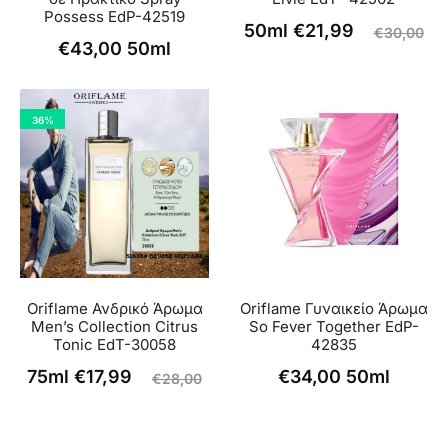
Possess EdP-42519
Η
Original
50ml
€
21,99
€
30,00
€
43,00
50ml
τρέχουσα
price
τιμή
was:
είναι:
€30,00.
36%
€21,99.
Oriflame Ανδρικό Άρωμα
Oriflame Γυναικείο Άρωμα
Men’s Collection Citrus
So Fever Together EdP-
Tonic EdT-30058
42835
Η
Original
75ml
€
17,99
€
34,00
50ml
€
28,00
ρέχουσα
price
τιμή
was: