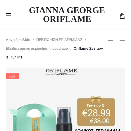
GIANNA GEORGE
ORIFLAME
Produ
ORIFLAME
ORIFLAME
Αρχική σελίδα
ΠΕΡΙΠΟΙΗΣΗ ΕΠΙΔΕΡΜΙΔΑΣ
ΣΕΤ
ΣΕΤ
navig
Εξειδικευμένη περιποίηση προσώπου
Oriflame Σετ των
ΧΕΙΛΙΏΝ
ΤΩΝ
3- 154411
THE
2-
ONE
ΕΝΥΔΑΤΙ
ΚΡΈΜΑ
HOT
&
ΚΡΈΜΑ
ΜΑΤΙΏΝ
-45291+4