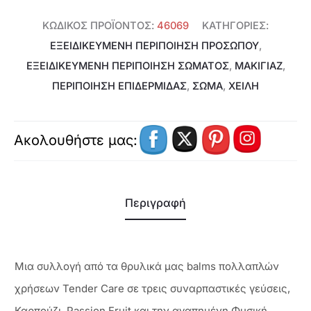
ποσότητα
ΚΩΔΙΚΌΣ ΠΡΟΪΌΝΤΟΣ:
46069
ΚΑΤΗΓΟΡΊΕΣ:
ΕΞΕΙΔΙΚΕΥΜΈΝΗ ΠΕΡΙΠΟΊΗΣΗ ΠΡΟΣΏΠΟΥ
,
ΕΞΕΙΔΙΚΕΥΜΈΝΗ ΠΕΡΙΠΟΊΗΣΗ ΣΏΜΑΤΟΣ
,
ΜΑΚΙΓΙΑΖ
,
ΠΕΡΙΠΟΙΗΣΗ ΕΠΙΔΕΡΜΙΔΑΣ
,
ΣΩΜΑ
,
ΧΕΊΛΗ
Ακολουθήστε μας:
Περιγραφή
Μια συλλογή από τα θρυλικά μας balms πολλαπλών
χρήσεων Tender Care σε τρεις συναρπαστικές γεύσεις,
Καρπούζι, Passion Fruit και την αγαπημένη Φυσική