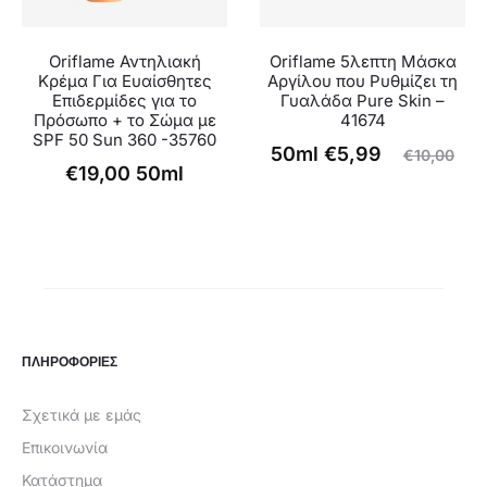
Oriflame Αντηλιακή
Oriflame 5λεπτη Μάσκα
Κρέμα Για Ευαίσθητες
Αργίλου που Ρυθμίζει τη
Επιδερμίδες για το
Γυαλάδα Pure Skin –
Πρόσωπο + το Σώμα με
41674
SPF 50 Sun 360 -35760
Original
Η
50ml
€
5,99
€
10,00
€
19,00
50ml
τρέχουσα
price
τιμή
was:
είναι:
€10,00.
€5,99.
ΠΛΗΡΟΦΟΡΙΕΣ
Σχετικά με εμάς
Επικοινωνία
Κατάστημα