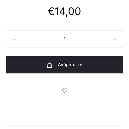
€
14,00
Oriflame
Tender
Care
Collection
Αγόρασε το
-
Φυσικό,
Passion
Fruit
και
Καρπούζι
-
46069