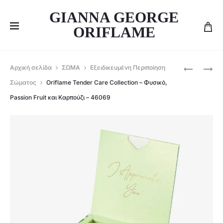
GIANNA GEORGE
ORIFLAME
Produ
ORIFLAME
ORIFLAME
Αρχική σελίδα
ΣΩΜΑ
Εξειδικευμένη Περιποίηση
ΣΕΤ
ΣΕΤ
navig
Σώματος
Oriflame Tender Care Collection – Φυσικό,
ΤΩΝ
ΤΩΝ
Passion Fruit και Καρπούζι – 46069
4-
3
151460
-151465