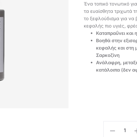
Ένα τοπικό τονωτικό γι
τα ευαίσθητα τριχωτά τ
το ξεφλούδισμα για να 
κεφαλής πιο υγιές, φρέ
Καταπραΰνει και η
Βοηθά στην εξισο
κεφαλής και στη 
Σαρκοζίνη
Ανάλαφρη, μεταξέ
κατάλοιπα (δεν αφ
Oriflame
Toνωτικό