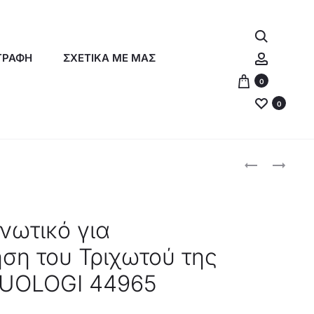
Αναζήτη
Λογαρια
ΓΡΑΦΗ
ΣΧΕΤΙΚΑ ΜΕ ΜΑΣ
0
0
Produc
ORIFLAME
ORIFLAME
ΠΡΟΣΤΑΤΕΥΤ
ΣΑΜΠΟΥΆΝ
naviga
SERUM
ΠΡΟΣΤΑΣΊΑΣ
ΜΑΛΛΙΏΝ
ΧΡΏΜΑΤΟΣ
νωτικό για
DUOLOGI
DUOLOGI
ση του Τριχωτού της
44964
–
44956
UOLOGI 44965