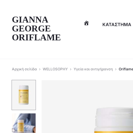
η
GIANNA
ΚΑΤΆΣΤΗΜΑ
GEORGE
ORIFLAME
Αρχική σελίδα
WELLOSOPHY
Υγεία και αντιγήρανση
Oriflam