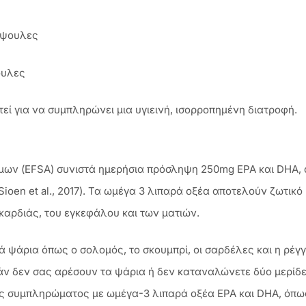
κάψουλες
ουλες
εί για να συμπληρώνει μια υγιεινή, ισορροπημένη διατροφή.
μων (EFSA) συνιστά ημερήσια πρόσληψη 250mg EPA και DHA,
Sioen et al., 2017). Τα ωμέγα 3 λιπαρά οξέα αποτελούν ζωτι
ς καρδιάς, του εγκεφάλου και των ματιών.
ρά ψάρια όπως ο σολομός, το σκουμπρί, οι σαρδέλες και η ρέ
άν δεν σας αρέσουν τα ψάρια ή δεν καταναλώνετε δύο μερίδ
ς συμπληρώματος με ωμέγα-3 λιπαρά οξέα EPA και DHA, όπως