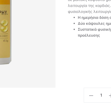
λειτουργία της καρδιάς
φυσιολογικής λειτουργί
H ημερήσια δόση 
Δύο κάψουλες ημ
Συστατικά φυσική
προέλευσης
Oriflame
Wellosophy
Ωμέγα