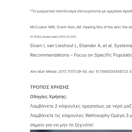
*Το ευεργετικό αποτέλεσμα επιτυγχάνεται με ημερήσια πρό
McCusker MM, Grant-Kels JM. Healing fats of the skin: the s
10.1016/j.clindermatol.2010.03.020.
Sioen I, van Lieshout L, Eilander A, et al. Syste
Recommendations – Focus on Specific Populati
Ann Nutr Metab.
2017;70(1):39-50. doi: 10.1159/000456723. E
ΤΡΟΠΟΣ ΧΡΗΣΗΣ
Οδηγίες Χρήσης:
Λαμβάνετε 2 κάψουλες ημερησίως με νερό μαζί
Λαμβάνετε τις κάψουλες Wellosophy Ωμέγα 3 μα
σημείο για να μην το ξεχνάτε!