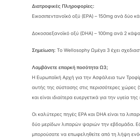
Διατροφικές Πληροφορίες:
Εικοσιπεντανοϊκό οξύ (EPA) – 150mg ανά δύο 
Δοκοσαεξανοϊκό οξύ (DHA) – 100mg ανά 2 κάψ
Σημείωση:
Το Wellosophy Ωμέγα 3 έχει σχεδιαστ
Λαμβάνετε επαρκή ποσότητα Ω3;
Η Ευρωπαϊκή Αρχή για την Ασφάλεια των Τροφί
αυτής της σύστασης στις περισσότερες χώρες (
και είναι ιδιαίτερα ευεργετικά για την υγεία τη
Οι καλύτερες πηγές EPA και DHA είναι τα λιπα
δύο μερίδων λιπαρών ψαριών την εβδομάδα. Ε
μπορούσατε να επωφεληθείτε από τη λήψη ενό