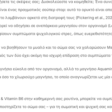
σετε τις σκέψεις σας; Δυσκολεύεστε να κοιμηθείτε; Ένα συν
ίναι ένας πραγματικός σούπερ σταρ: αυτό το ορυκτό είναι απα
ο λαμβάνουν αρκετό στη διατροφή τους (Pickering et al., 202
ορεί να οδηγήσει σε ανεπάρκεια μαγνησίου στον οργανισμό (Lo
ουν συμπτώματα ψυχολογικού στρες, όπως ευερεθιστότητα, κό
α να βοηθήσουν το μυαλό και το σώμα σας να χαλαρώσουν Μελέ
ός των δύο έχει ακόμη πιο ισχυρή επίδραση στα συμπτώματα του
μαγνήσιο εύκολα από τον οργανισμό, αλλά το μαγνήσιο Aquam
 όσο το χλωριούχο μαγνήσιο, το οποίο αναγνωρίζεται ως μία 
 Vitamin B6 στην καθημερινή σας ρουτίνα, μπορείτε να συμπ
οστηρίζετε το σώμα σας – για τη σωματική και ψυχική σας κα