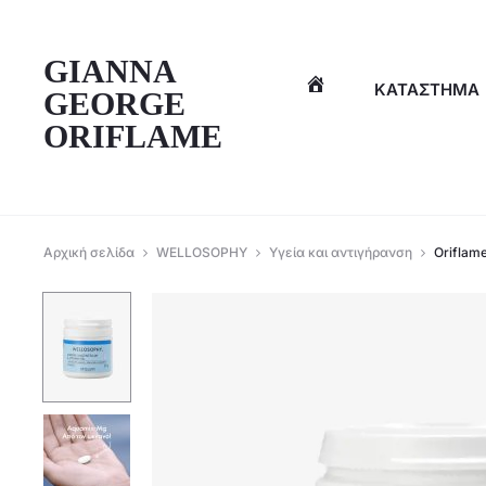
η
GIANNA
ΚΑΤΆΣΤΗΜΑ
GEORGE
ORIFLAME
Αρχική σελίδα
WELLOSOPHY
Υγεία και αντιγήρανση
Oriflam