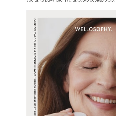
νου με το μαγνήσιο, ένα μέταλλο σούπερ σταρ, 