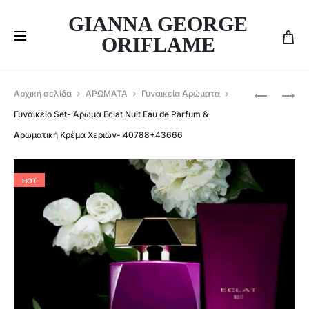
GIANNA GEORGE
ORIFLAME
Produ
ΑΝΔΡΙΚΌ
ORIFLAME
Αρχική σελίδα
ΑΡΩΜΑΤΑ
Γυναικεία Αρώματα
SET
ΓΥΝΑΙΚΕΊ
navig
Γυναικείο Set- Άρωμα Eclat Nuit Eau de Parfum &
-ΆΡΩΜΑ
ΆΡΩΜΑ
Αρωματική Κρέμα Χεριών- 40788+43666
ECLAT
POSSESS
NUIT
ABSOLUT
&
–
HOT
BALM
42968
ΓΙΑ
ΜΕΤΆ
ΤΟ
ΞΎΡΙΣΜΑ
40790+42