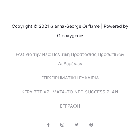
Copyright © 2021 Gianna-George Oriflame | Powered by
Groovygenie
FAQ για την Νέα Πολιτική Προστασίας Προσωπικών
Δεδομένων
ΕΠΙΧΕΙΡΗΜΑΤΙΚΗ ΕΥΚΑΙΡΙΑ
ΚΕΡΔΙΣΤΕ ΧΡΗΜΑΤΑ-ΤΟ ΝΕΟ SUCCESS PLAN
ΕΓΓΡΑΦΗ
F
I
T
P
a
n
w
i
c
s
i
n
e
t
t
t