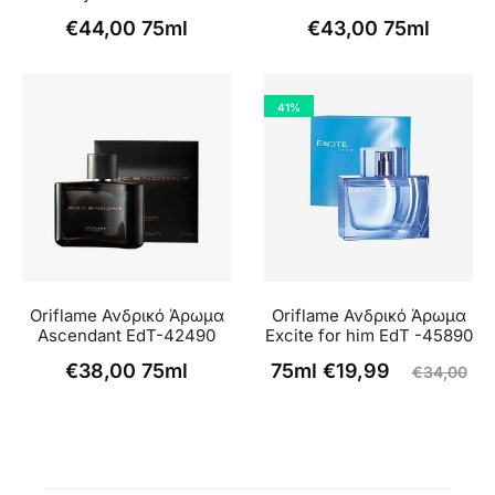
€
44,00
75ml
€
43,00
75ml
41%
Oriflame Ανδρικό Άρωμα
Oriflame Ανδρικό Άρωμα
Ascendant EdT-42490
Excite for him EdT -45890
Η
Original
€
38,00
75ml
75ml
€
19,99
€
34,00
τρέχουσα
price
τιμή
was:
είναι:
€34,00.